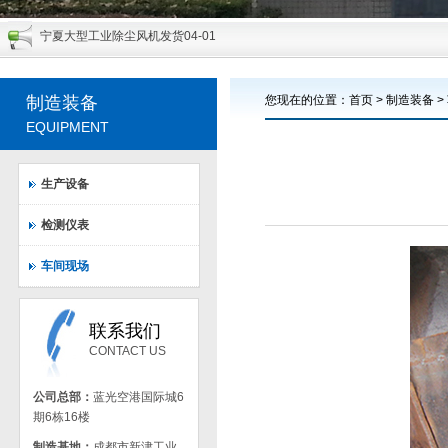
宁夏大型工业除尘风机发货
04-01
云南铁合金除尘系统大型工业风机交货
03-30
150t/h循环流化床改造风机顺利完成发货
04-20
制造装备
您现在的位置：
首页
>
制造装备
>
EQUIPMENT
人造板大型主引风机现场修复及动平衡顺利通过验收，用户十分满意
11-25
大型低噪声隧道风机出厂检测达到客户要求
11-21
生产设备
锅炉用高效低噪风机准备发货
11-17
一批超微粉碎系统专用高效风机通过用户验收
11-16
检测仪表
钢厂大型除尘风机已顺利发货
11-16
车间现场
热烈祝贺我公司出口加纳风机圆满交货
05-10
联系我们
CONTACT US
公司总部：
蓝光空港国际城6
期6栋16楼
制造基地：
成都市新津工业