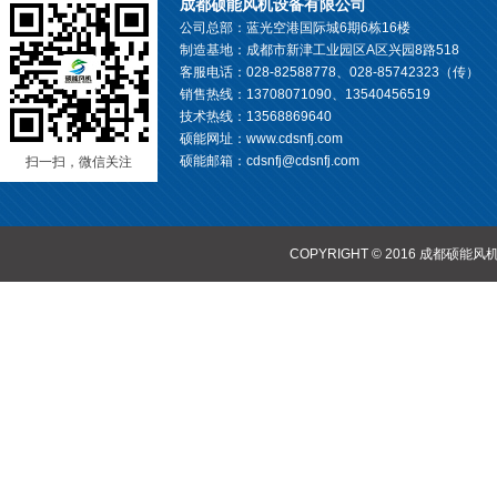
成都硕能风机设备有限公司
公司总部：蓝光空港国际城6期6栋16楼
制造基地：成都市新津工业园区A区兴园8路518
客服电话：028-82588778、028-85742323（传）
销售热线：13708071090、13540456519
技术热线：13568869640
硕能网址：www.cdsnfj.com
硕能邮箱：cdsnfj@cdsnfj.com
扫一扫，微信关注
COPYRIGHT © 2016 成都硕能风机设