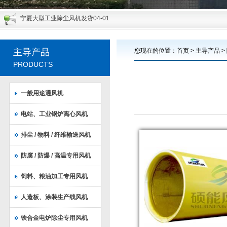
宁夏大型工业除尘风机发货
04-01
云南铁合金除尘系统大型工业风机交货
03-30
150t/h循环流化床改造风机顺利完成发货
04-20
主导产品
您现在的位置：
首页
>
主导产品
>
PRODUCTS
人造板大型主引风机现场修复及动平衡顺利通过验收，用户十分满意
11-25
大型低噪声隧道风机出厂检测达到客户要求
11-21
一般用途通风机
锅炉用高效低噪风机准备发货
11-17
一批超微粉碎系统专用高效风机通过用户验收
11-16
电站、工业锅炉离心风机
钢厂大型除尘风机已顺利发货
11-16
排尘 / 物料 / 纤维输送风机
热烈祝贺我公司出口加纳风机圆满交货
05-10
防腐 / 防爆 / 高温专用风机
饲料、粮油加工专用风机
人造板、涂装生产线风机
铁合金电炉除尘专用风机