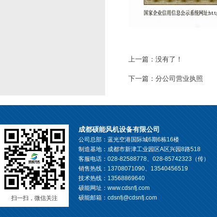
上一篇：没有了！
下一篇：
分公司营业执照
成都硕能风机设备有限公司
公司总部：蓝光空港国际城6期6栋16楼
制造基地：成都市新津工业园区A区兴园8路518
客服电话：028-82588778、028-85742323（传）
销售热线：13708071090、13540456519
技术热线：13568869640
硕能网址：www.cdsnfj.com
硕能邮箱：cdsnfj@cdsnfj.com
扫一扫，微信关注