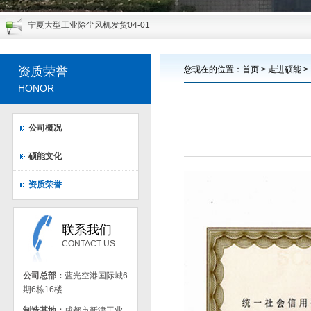
宁夏大型工业除尘风机发货
04-01
云南铁合金除尘系统大型工业风机交货
03-30
150t/h循环流化床改造风机顺利完成发货
04-20
资质荣誉
您现在的位置：
首页
>
走进硕能
>
HONOR
人造板大型主引风机现场修复及动平衡顺利通过验收，用户十分满意
11-25
大型低噪声隧道风机出厂检测达到客户要求
11-21
公司概况
锅炉用高效低噪风机准备发货
11-17
一批超微粉碎系统专用高效风机通过用户验收
11-16
硕能文化
钢厂大型除尘风机已顺利发货
11-16
资质荣誉
热烈祝贺我公司出口加纳风机圆满交货
05-10
联系我们
CONTACT US
公司总部：
蓝光空港国际城6
期6栋16楼
制造基地：
成都市新津工业